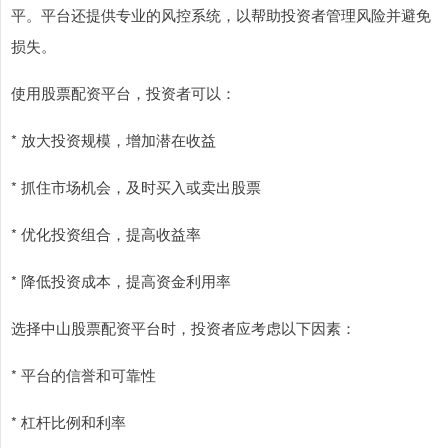
平。平台还提供专业的风控系统，以帮助投资者管理风险并避免
损失。
使用股票配资平台，投资者可以：
* 放大投资规模，增加潜在收益
* 抓住市场机会，及时买入或卖出股票
* 优化投资组合，提高收益率
* 降低投资成本，提高资金利用率
选择中山股票配资平台时，投资者应考虑以下因素：
* 平台的信誉和可靠性
* 杠杆比例和利率