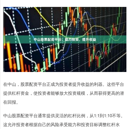
在中山，股票配资平台正成为投资者提升收益的利器。这些平台
提供杠杆资金，使投资者能够放大投资规模，从而获得更高的潜
在回报。
中山股票配资平台通常提供灵活的杠杆比例，从1:1到1:10不等。
这允许投资者根据自己的风险承受能力和投资目标调整杠杆水