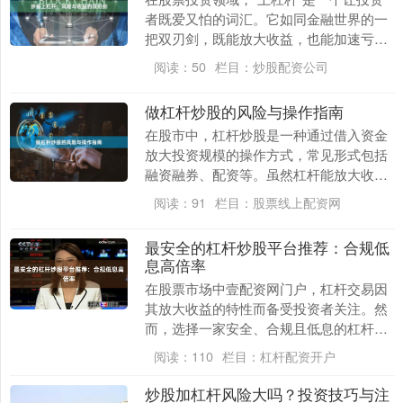
者既爱又怕的词汇。它如同金融世界的一
把双刃剑，既能放大收益，也能加速亏
损。对于普通投资者而言，理解杠杆的本
阅读：
50
栏目：
炒股配资公司
质、风险与适用场....
做杠杆炒股的风险与操作指南
在股市中，杠杆炒股是一种通过借入资金
放大投资规模的操作方式，常见形式包括
融资融券、配资等。虽然杠杆能放大收
益，但也显著增加风险。本文旨在帮助投
阅读：
91
栏目：
股票线上配资网
资者理解杠杆炒股的....
最安全的杠杆炒股平台推荐：合规低
息高倍率
在股票市场中壹配资网门户，杠杆交易因
其放大收益的特性而备受投资者关注。然
而，选择一家安全、合规且低息的杠杆炒
股平台至关重要。本文将为您推荐几家最
阅读：
110
栏目：
杠杆配资开户
安全的杠杆炒股平....
炒股加杠杆风险大吗？投资技巧与注