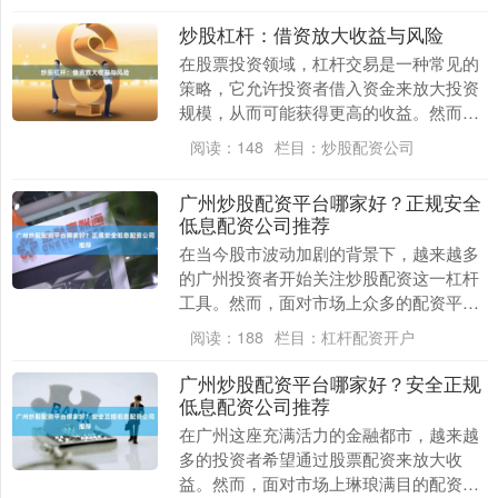
——它像一把....
炒股杠杆：借资放大收益与风险
在股票投资领域，杠杆交易是一种常见的
策略，它允许投资者借入资金来放大投资
规模，从而可能获得更高的收益。然而，
杠杆也是一把双刃剑，它在放大收益的同
阅读：
148
栏目：
炒股配资公司
时壹配资网门户，....
广州炒股配资平台哪家好？正规安全
低息配资公司推荐
在当今股市波动加剧的背景下，越来越多
的广州投资者开始关注炒股配资这一杠杆
工具。然而，面对市场上众多的配资平
台，如何选择一家正规、安全且低息的配
阅读：
188
栏目：
杠杆配资开户
资公司成为许多投资....
广州炒股配资平台哪家好？安全正规
低息配资公司推荐
在广州这座充满活力的金融都市，越来越
多的投资者希望通过股票配资来放大收
益。然而，面对市场上琳琅满目的配资平