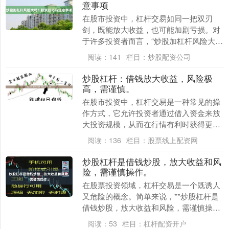
意事项
在股市投资中，杠杆交易如同一把双刃
剑，既能放大收益，也可能加剧亏损。对
于许多投资者而言，“炒股加杠杆风险大
吗？”是一个至关重要的问题。本文将深入
阅读：
141
栏目：
炒股配资公司
探讨杠杆交易的风....
炒股杠杆：借钱放大收益，风险极
高，需谨慎。
在股市投资中，杠杆交易是一种常见的操
作方式，它允许投资者通过借入资金来放
大投资规模，从而在行情有利时获得更高
收益。然而，这种看似诱人的“以小博大”
阅读：
136
栏目：
股票线上配资网
背后，隐藏着极....
炒股杠杆是借钱炒股，放大收益和风
险，需谨慎操作。
在股票投资领域，杠杆交易是一个既诱人
又危险的概念。简单来说，**炒股杠杆是
借钱炒股，放大收益和风险，需谨慎操作
**。这句话精准地概括了杠杆交易的本质
阅读：
53
栏目：
杠杆配资开户