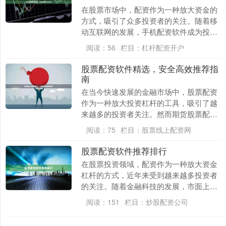
在股票市场中，配资作为一种放大资金的
方式，吸引了众多投资者的关注。随着移
动互联网的发展，手机配资软件成为投资
者便捷操作的首选工具。然而，市场上配
阅读：
56
栏目：
杠杆配资开户
资平台鱼龙混杂壹....
股票配资软件精选，安全高效推荐指
南
在当今快速发展的金融市场中，股票配资
作为一种放大投资杠杆的工具，吸引了越
来越多的投资者关注。然而期货股票配
资，面对市场上琳琅满目的配资软件，如
阅读：
75
栏目：
股票线上配资网
何选择一款既安全又....
股票配资软件推荐排行
在股票投资领域，配资作为一种放大资金
杠杆的方式，近年来受到越来越多投资者
的关注。随着金融科技的发展，市面上出
现了众多股票配资软件，功能、安全性和
阅读：
151
栏目：
炒股配资公司
用户体验参差不齐....